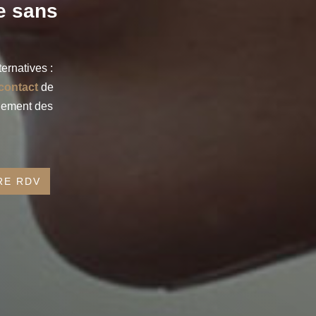
te sans
ernatives :
 contact
de
lement des
RE RDV