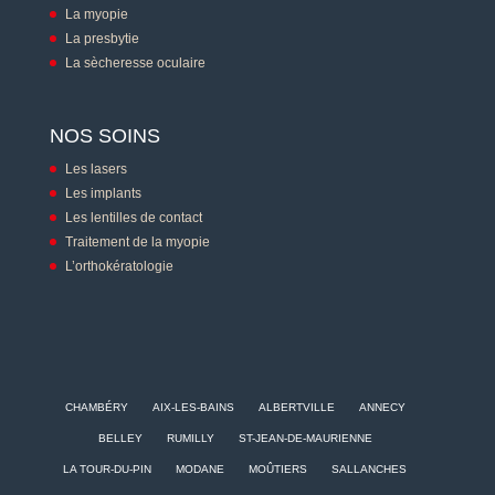
La myopie
La presbytie
La sècheresse oculaire
NOS SOINS
Les lasers
Les implants
Les lentilles de contact
Traitement de la myopie
L’orthokératologie
CHAMBÉRY
AIX-LES-BAINS
ALBERTVILLE
ANNECY
BELLEY
RUMILLY
ST-JEAN-DE-MAURIENNE
LA TOUR-DU-PIN
MODANE
MOÛTIERS
SALLANCHES