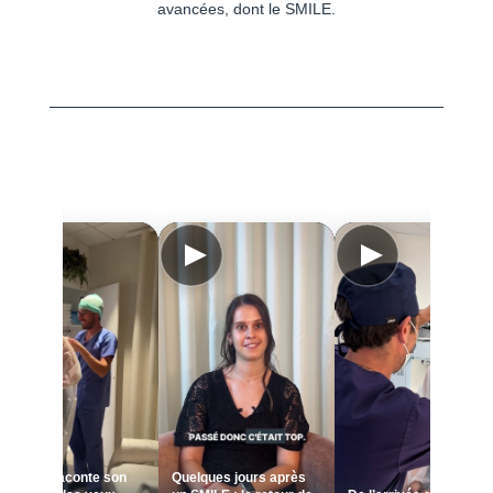
avancées, dont le SMILE.
Caroline raconte son
Quelques jours après