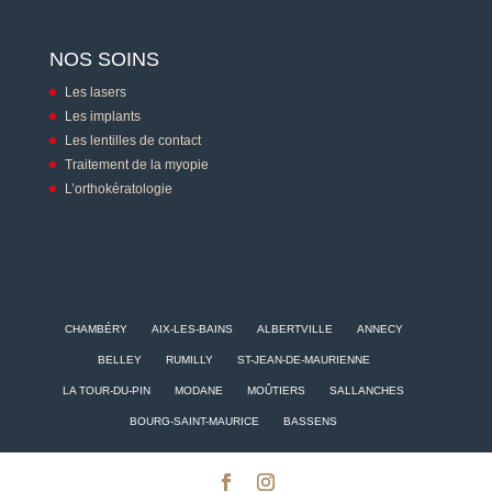
NOS SOINS
Les lasers
Les implants
Les lentilles de contact
Traitement de la myopie
L’orthokératologie
CHAMBÉRY
AIX-LES-BAINS
ALBERTVILLE
ANNECY
BELLEY
RUMILLY
ST-JEAN-DE-MAURIENNE
LA TOUR-DU-PIN
MODANE
MOÛTIERS
SALLANCHES
BOURG-SAINT-MAURICE
BASSENS