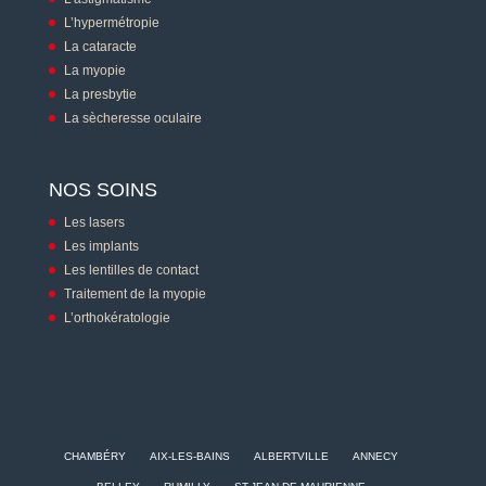
L’hypermétropie
La cataracte
La myopie
La presbytie
La sècheresse oculaire
NOS SOINS
Les lasers
Les implants
Les lentilles de contact
Traitement de la myopie
L’orthokératologie
CHAMBÉRY
AIX-LES-BAINS
ALBERTVILLE
ANNECY