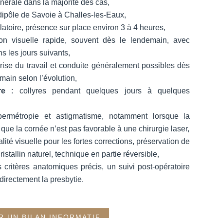
nérale dans la majorité des cas,
ipôle de Savoie à Challes-les-Eaux,
atoire, présence sur place environ 3 à 4 heures,
on visuelle rapide, souvent dès le lendemain, avec
s les jours suivants,
rise du travail et conduite généralement possibles dès
main selon l’évolution,
re
: collyres pendant quelques jours à quelques
ermétropie et astigmatisme, notamment lorsque la
 que la cornée n’est pas favorable à une chirurgie laser,
lité visuelle pour les fortes corrections, préservation de
istallin naturel, technique en partie réversible,
 critères anatomiques précis, un suivi post-opératoire
 directement la presbytie.
R UN BILAN INFORMATIF