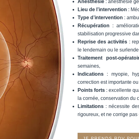
Anesthésie
: anesthésie gé
Lieu de l’intervention
: Méd
Type d’intervention
: ambul
Récupération
: améliorati
stabilisation progressive dan
Reprise des activités
: rep
le lendemain ou le surlende
Traitement post-opératoi
semaines,
Indications
: myopie, hyp
correction est importante ou
Points forts
: excellente qua
la cornée, conservation du cr
Limitations
: nécessite des
rigoureux, et ne corrige pas
JE PRENDS RDV POU