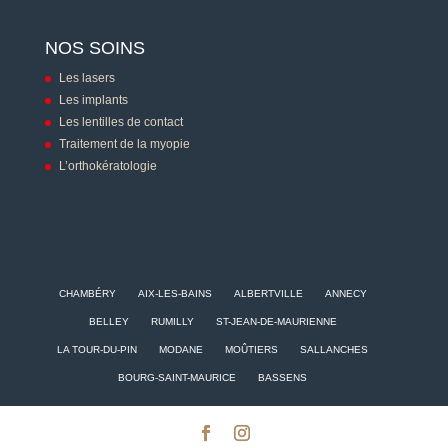
NOS SOINS
Les lasers
Les implants
Les lentilles de contact
Traitement de la myopie
L’orthokératologie
CHAMBÉRY
AIX-LES-BAINS
ALBERTVILLE
ANNECY
BELLEY
RUMILLY
ST-JEAN-DE-MAURIENNE
LA TOUR-DU-PIN
MODANE
MOÛTIERS
SALLANCHES
BOURG-SAINT-MAURICE
BASSENS