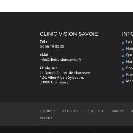
CLINIC VISION SAVOIE
INF
Tél :
La c
04 56 19 03 35
Notr
eMail :
Qui
info@clinicvisionsavoie.fr
Nos 
Clinique :
Con
Le Nymphéa, rez-de-chaussée,
Pre
124, Allée Albert Sylvestre,
Men
73000 Chambéry
CHAMBÉRY
AIX-LES-BAINS
ALBERTVILLE
ANNECY
B
BASSENS