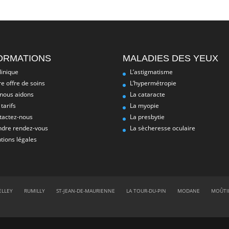
ORMATIONS
MALADIES DES YEUX
linique
L’astigmatisme
e offre de soins
L’hypermétropie
 nous aidons
La cataracte
tarifs
La myopie
tactez-nous
La presbytie
ndre rendez-vous
La sècheresse oculaire
tions légales
ELLEY
RUMILLY
ST-JEAN-DE-MAURIENNE
LA TOUR-DU-PIN
MODANE
MOÛTI